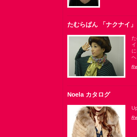
たむらぱん 「ナクナイ」
た
イ
に
ヘ
Re
Noela カタログ
Up
Re