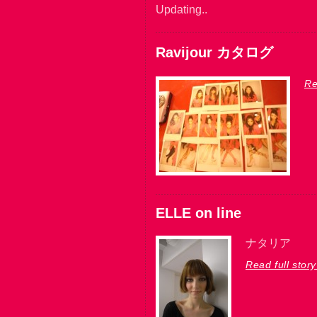
Updating..
Ravijour カタログ
Re
ELLE on line
ナタリア
Read full story