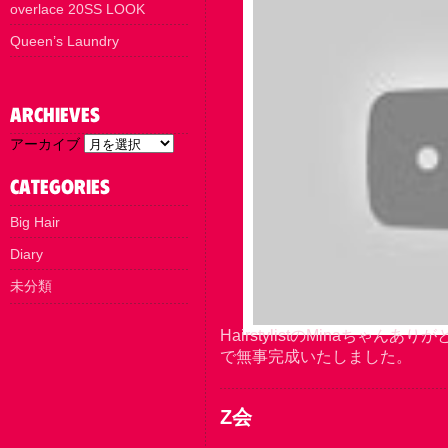
overlace 20SS LOOK
Queen’s Laundry
アーカイブ
Big Hair
Diary
未分類
HairstylistのMinaちゃ
で無事完成いたしました。
Z会