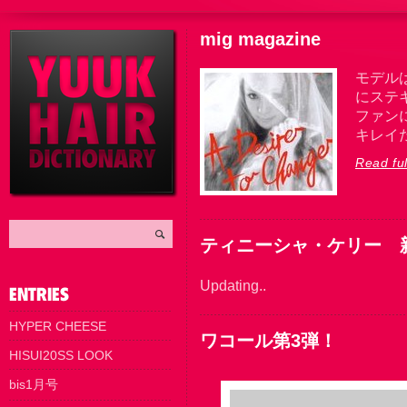
mig magazine
モデル
にステ
ファン
キレイ
Read ful
ティニーシャ・ケリー 
Updating..
HYPER CHEESE
ワコール第3弾！
HISUI20SS LOOK
bis1月号