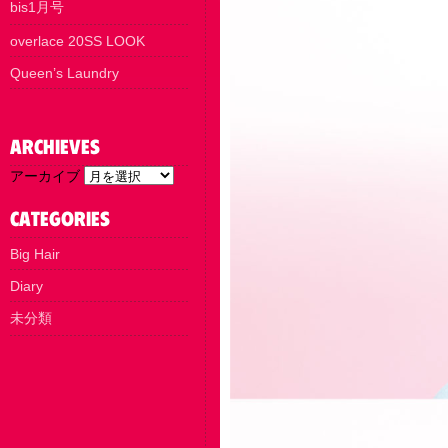
bis1月号
overlace 20SS LOOK
Queen’s Laundry
アーカイブ
Big Hair
Diary
未分類