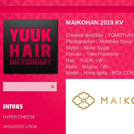
MAIKOHAN 2019 KV
Creative direction：TOMOY
Photographer：Motohiko Hasui
Stylist：Akiko Sugai
Kitsuke：Yoko Hatamoto
Hair：YUUK（W）
Make：Nagisa（W）
Model：Hiroe Igeta（BOX C
HYPER CHEESE
HISUI20SS LOOK