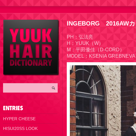
INGEBORG 2016AW
PH：弘法亮
H：YUUK（W）
M：平田優佳（D-CORD）
MODEL：KSENIA GREBNEV
HYPER CHEESE
HISUI20SS LOOK