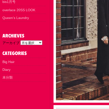
bis1月号
overlace 20SS LOOK
Queen’s Laundry
アーカイブ
Big Hair
Diary
未分類