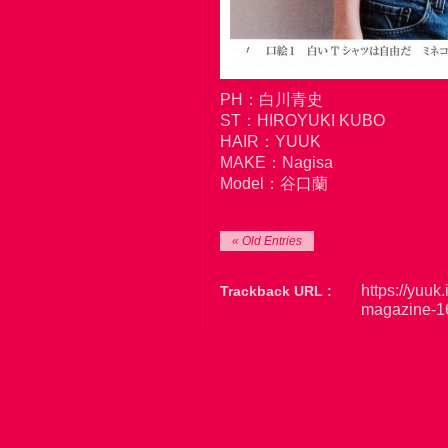
PH：白川青史
ST：HIROYUKI KUBO
HAIR：YUUK
MAKE：Nagisa
Model：谷口蘭
« Old Entries
https://yuuk
Trackback URL :
magazine-16