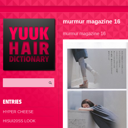
murmur magazine 16
murmur magazine 16
HYPER CHEESE
HISUI20SS LOOK