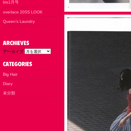
bis1月号
overlace 20SS LOOK
Queen’s Laundry
アーカイブ
Big Hair
Diary
未分類