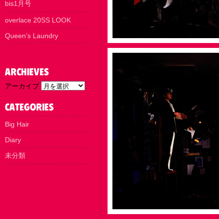
bis1月号
overlace 20SS LOOK
Queen’s Laundry
アーカイブ
Big Hair
Diary
未分類