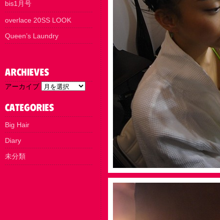
bis1月号
overlace 20SS LOOK
Queen’s Laundry
アーカイブ
Big Hair
Diary
未分類