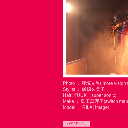
Photo ： 腰塚光晃( more vision t
Stylist ： 飯嶋久美子
Hair :YUUK（super sonic)
Make ： 島田真理子(switch man
Model ： RILA( image)
« Old Entries