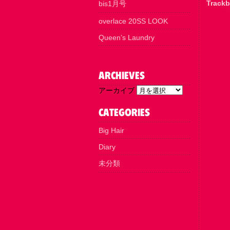
Trackb
bis1月号
overlace 20SS LOOK
Queen’s Laundry
アーカイブ
Big Hair
Diary
未分類