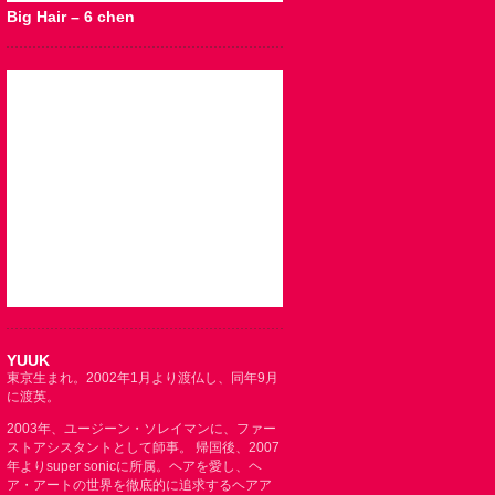
Big Hair – 6 chen
YUUK
東京生まれ。2002年1月より渡仏し、同年9月
に渡英。
2003年、ユージーン・ソレイマンに、ファー
ストアシスタントとして師事。 帰国後、2007
年よりsuper sonicに所属。ヘアを愛し、ヘ
ア・アートの世界を徹底的に追求するヘアア