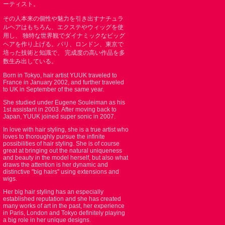
ーティスト。
その人本来の個性や魅力を引き出すナチュラ
ルヘアはもちろん、エクステやウィッグを使
用し、 独特な世界観でダイナミックなビッグ
ヘアを作り上げる。パリ、ロンドン、東京で
培った技術と知識で、 完成度の高い作品を多
数生み出している。
Born in Tokyo, hair artist YUUK traveled to
France in January 2002, and further traveled
to UK in September of the same year.
She studied under Eugene Souleiman as his
1st assistant in 2003. After moving back to
Japan, YUUK joined super sonic in 2007.
In love with hair styling, she is a true artist who
loves to thoroughly pursue the infinite
possibilities of hair styling. She is of course
great at bringing out the natural uniqueness
and beauty in the model herself, but also what
draws the attention is her dynamic and
distinctive "big hairs" using extensions and
wigs.
Her big hair styling has an especially
established reputation and she has created
many works of art in the past, her experience
in Paris, London and Tokyo definitely playing
a big role in her unique designs.