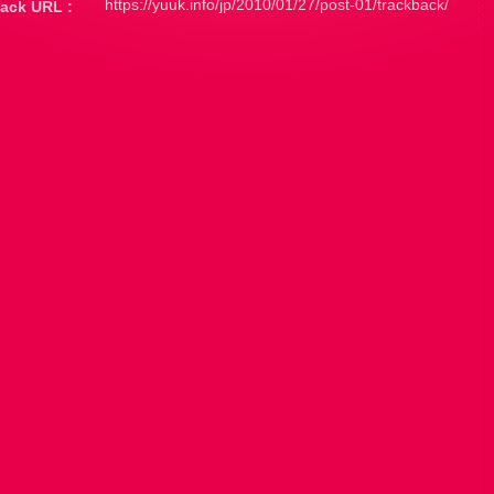
https://yuuk.info/jp/2010/01/27/post-01/trackback/
ack URL :