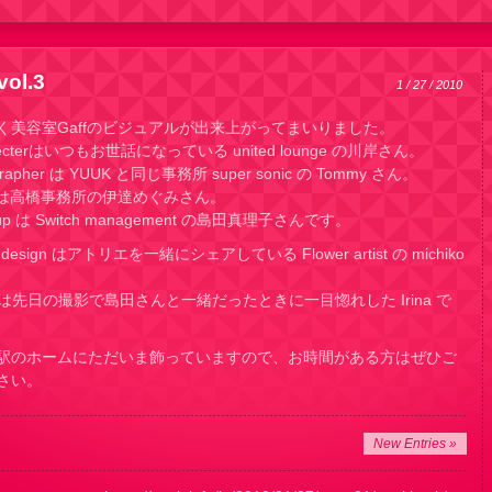
vol.3
1 / 27 / 2010
く美容室Gaffのビジュアルが出来上がってまいりました。
Directerはいつもお世話になっている united lounge の川岸さん。
grapher は YUUK と同じ事務所 super sonic の Tommy さん。
ist は高橋事務所の伊達めぐみさん。
-up は Switch management の島田真理子さんです。
r design はアトリエを一緒にシェアしている Flower artist の michiko
l は先日の撮影で島田さんと一緒だったときに一目惚れした Irina で
駅のホームにただいま飾っていますので、お時間がある方はぜひご
さい。
New Entries »