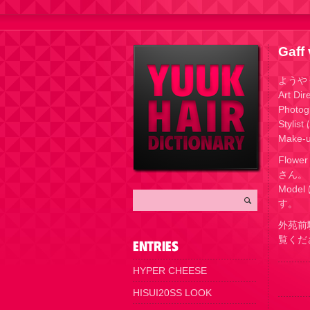
Gaff 
ようや
Art 
Photo
Styl
Make
Flowe
さん。
Mode
す。
外苑前
覧くだ
HYPER CHEESE
HISUI20SS LOOK